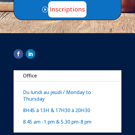
Inscriptions
Office
Du lundi au jeudi / Monday to
Thursday
8H45 à 13H & 17H30 à 20H30
8.45 am -1 pm & 5.30 pm-8 pm