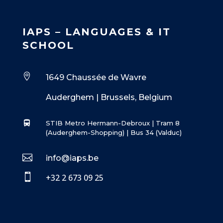
IAPS – LANGUAGES & IT
SCHOOL

1649 Chaussée de Wavre
Auderghem | Brussels, Belgium
STIB Metro Hermann-Debroux | Tram 8
(Auderghem-Shopping) | Bus 34 (Valduc)

info@iaps.be

+32 2 673 09 25