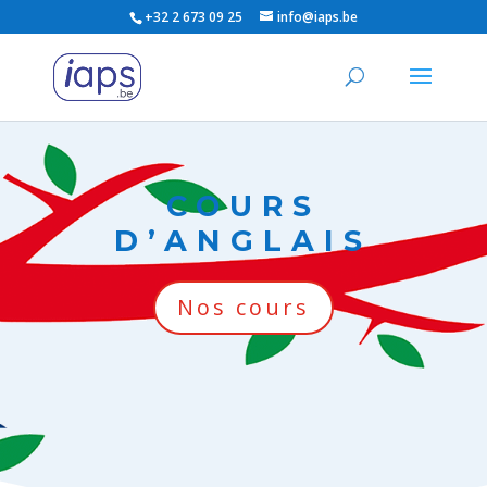
+32 2 673 09 25
info@iaps.be
COURS
D’ANGLAIS
Nos cours