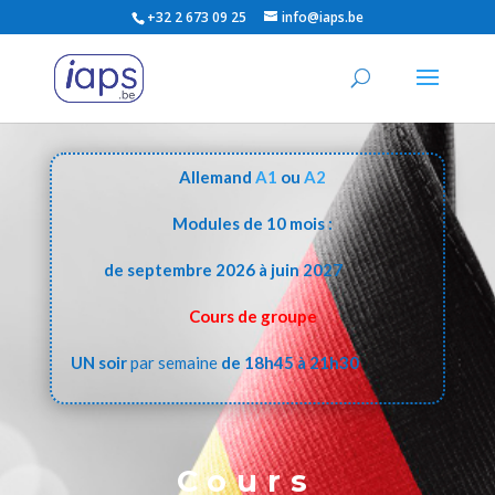
+32 2 673 09 25
info@iaps.be
Allemand
A1
ou
A2
Modules de 10 mois :
de septembre 2026 à juin 2027
Cours de groupe
UN soir
par semaine
de 18h45 à 21h30
Cours