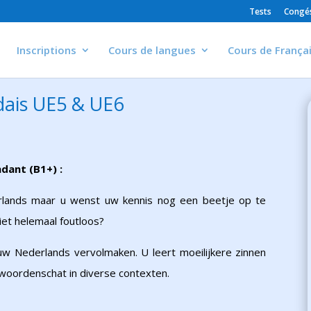
Tests
Congés
Inscriptions
Cours de langues
Cours de França
dais UE5 & UE6
ndant (B1+) :
erlands maar u wenst uw kennis nog een beetje op te
niet helemaal foutloos?
uw Nederlands vervolmaken. U leert moeilijkere zinnen
woordenschat in diverse contexten.