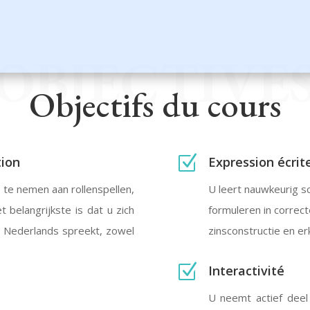
OBJECTIVE
Objectifs du cours
Z
tion
Expression écrit
 te nemen aan rollenspellen,
U leert nauwkeurig s
t belangrijkste is dat u zich
formuleren in correc
 Nederlands spreekt, zowel
zinsconstructie en e
Z
Interactivité
U neemt actief deel