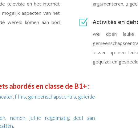
de televisie en het internet
argumenteren, u geef
 mogelijk aspecten van het
Z
Activités en deho
n de wereld komen aan bod
We doen leuke sc
gemeenschapscentra
lessen op een leuk
gequizd en gespeeld
ets abordés en classe de B1+ :
eater, films, gemeenschapscentra, geleide
en, nemen jullie regelmatig deel aan
batten.