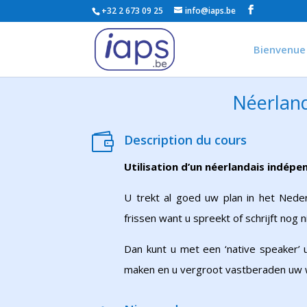
+32 2 673 09 25
info@iaps.be
Bienvenue
Néerlan

Description du cours
Utilisation d’un néerlandais indépe
U trekt al goed uw plan in het Ned
frissen want u spreekt of schrijft nog 
Dan kunt u met een ‘native speaker’ 
maken en u vergroot vastberaden uw 