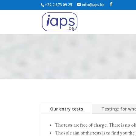
+32 2 673 09 25
info@iaps.be
Our entry tests
Testing: for w
The tests are free of charge. There is no obl
The sole aim of the tests is to find you the 