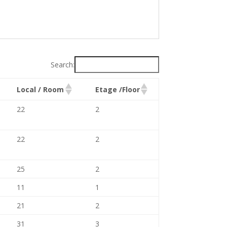
Search:
Local / Room
Etage /Floor
22
2
22
2
25
2
11
1
21
2
31
3