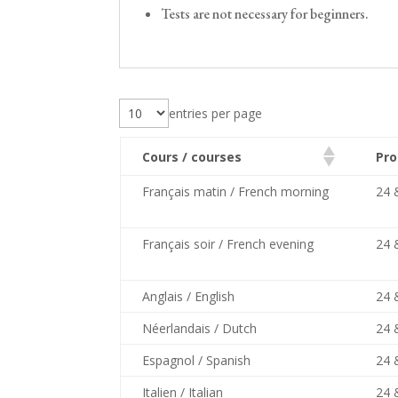
Tests are not necessary for beginners.
entries per page
Cours / courses
Pro
Français matin / French morning
24 
Français soir / French evening
24 
Anglais / English
24 
Néerlandais / Dutch
24 
Espagnol / Spanish
24 
Italien / Italian
24 