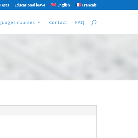
Tests
Educational leave
English
Français
guages courses
Contact
FAQ